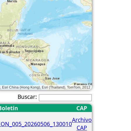
 Esri China (Hong Kong), Esri (Thailand), TomTom, 2012
Buscar:
Boletín
CAP
Archivo
ON_005_20260506_130010
CAP