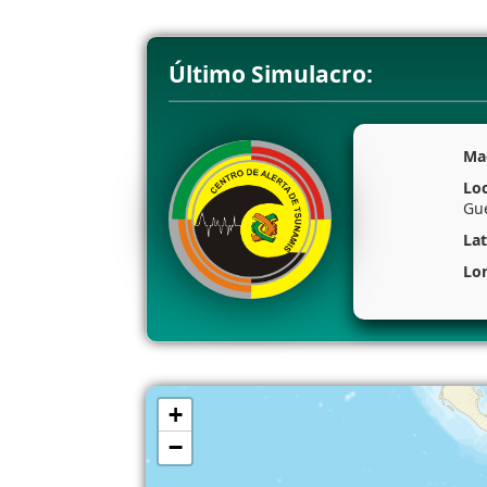
Último Simulacro:
Ma
Loc
Gu
Lat
Lo
+
−