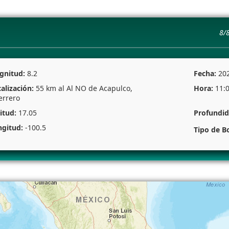
8/
gnitud:
8.2
Fecha:
20
alización:
55 km al Al NO de Acapulco,
Hora:
11:
errero
itud:
17.05
Profundi
ngitud:
-100.5
Tipo de B