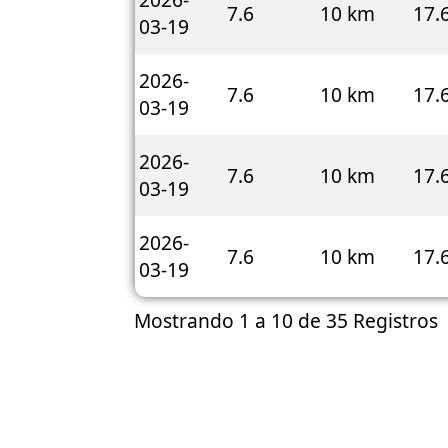
7.6
10 km
17.
03-19
2026-
7.6
10 km
17.
03-19
2026-
7.6
10 km
17.
03-19
2026-
7.6
10 km
17.
03-19
Mostrando 1 a 10 de 35 Registros