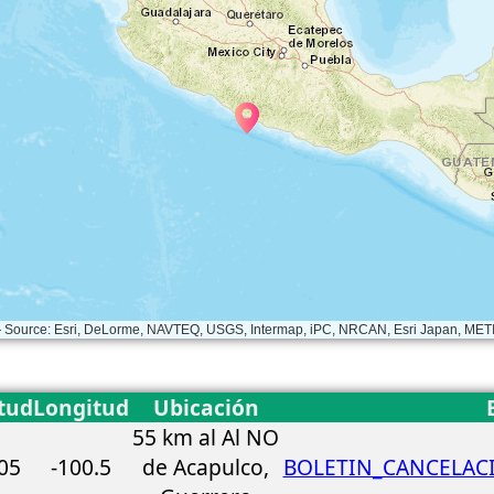
— Source: Esri, DeLorme, NAVTEQ, USGS, Intermap, iPC, NRCAN, Esri Japan, METI,
tud
Longitud
Ubicación
55 km al Al NO
05
-100.5
de Acapulco,
BOLETIN_CANCELACI